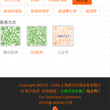
超滤管
超滤浓缩器
超滤浓缩管
超滤离心管
联系方式
微信咨询
QQ咨询
公众号
Copyright
©2013- 2026
上海揽宝仪器设备有限公
司
电子执照
友情链接：
上海贝宝生物
|
顺企网
|
For Overseas Customers
沪ICP备14004573号