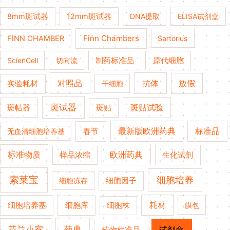
8mm斑试器
12mm斑试器
DNA提取
ELISA试剂盒
Finn Chambers
FINN CHAMBER
Sartorius
ScienCell
切向流
制药标准品
原代细胞
对照品
抗体
放假
实验耗材
干细胞
斑试器
斑贴试验
斑帖器
斑贴
春节
最新版欧洲药典
标准品
无血清细胞培养基
欧洲药典
标准物质
生化试剂
样品浓缩
索莱宝
细胞培养
细胞冻存
细胞因子
细胞培养基
耗材
细胞库
细胞株
膜包
药典
芬兰小室
试剂盒
药物标准品