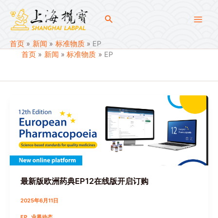
跳
至
搜
内
EP
索
容
首页
新闻
标准物质
EP
首页
新闻
标准物质
EP
最新版欧洲药典EP12在线版开启订购
2025年6月11日
,
EP
业界动态