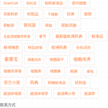
ScienCell
切向流
制药标准品
原代细胞
对照品
抗体
放假
实验耗材
干细胞
斑试器
斑贴试验
斑帖器
斑贴
春节
最新版欧洲药典
标准品
无血清细胞培养基
欧洲药典
标准物质
生化试剂
样品浓缩
索莱宝
细胞培养
细胞冻存
细胞因子
细胞培养基
耗材
细胞库
细胞株
膜包
药典
芬兰小室
试剂盒
药物标准品
超滤管
超滤浓缩器
超滤浓缩管
超滤离心管
联系方式