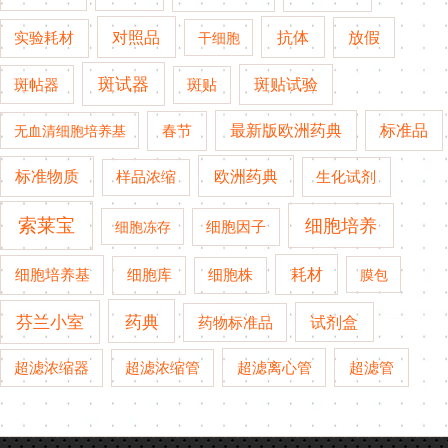
对照品
抗体
放假
实验耗材
干细胞
斑试器
斑贴试验
斑帖器
斑贴
春节
最新版欧洲药典
标准品
无血清细胞培养基
欧洲药典
标准物质
生化试剂
样品浓缩
索莱宝
细胞培养
细胞冻存
细胞因子
细胞培养基
耗材
细胞库
细胞株
膜包
药典
芬兰小室
试剂盒
药物标准品
超滤管
超滤浓缩器
超滤浓缩管
超滤离心管