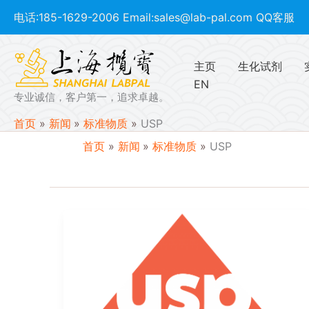
跳
电话:
185-1629-2006
Email:
sales@lab-pal.com
QQ客服
至
内
容
主页
生化试剂
EN
专业诚信，客户第一，追求卓越。
USP
首页
新闻
标准物质
USP
首页
新闻
标准物质
USP