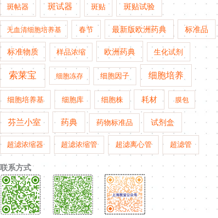
斑试器
斑贴试验
斑帖器
斑贴
春节
最新版欧洲药典
标准品
无血清细胞培养基
欧洲药典
标准物质
生化试剂
样品浓缩
索莱宝
细胞培养
细胞冻存
细胞因子
细胞培养基
耗材
细胞库
细胞株
膜包
药典
芬兰小室
试剂盒
药物标准品
超滤管
超滤浓缩器
超滤浓缩管
超滤离心管
联系方式