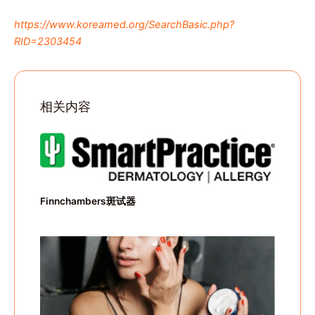
https://www.koreamed.org/SearchBasic.php?
RID=2303454
相关内容
Finnchambers斑试器