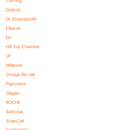
Corning
Dojindo
Dr. Ehrenstorfer
Elitecell
EP
Hill Top Chamber
JP
Millipore
Omega Bio-tek
Peprotech
Qiagen
ROCHE
Sartorius
ScienCell