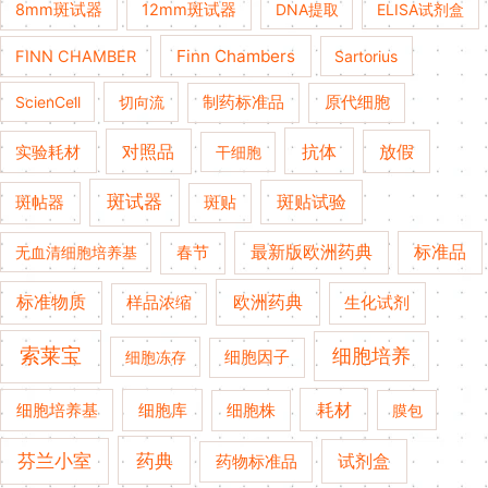
8mm斑试器
12mm斑试器
DNA提取
ELISA试剂盒
Finn Chambers
FINN CHAMBER
Sartorius
ScienCell
切向流
制药标准品
原代细胞
对照品
抗体
放假
实验耗材
干细胞
斑试器
斑贴试验
斑帖器
斑贴
春节
最新版欧洲药典
标准品
无血清细胞培养基
欧洲药典
标准物质
生化试剂
样品浓缩
索莱宝
细胞培养
细胞冻存
细胞因子
细胞培养基
耗材
细胞库
细胞株
膜包
药典
芬兰小室
试剂盒
药物标准品