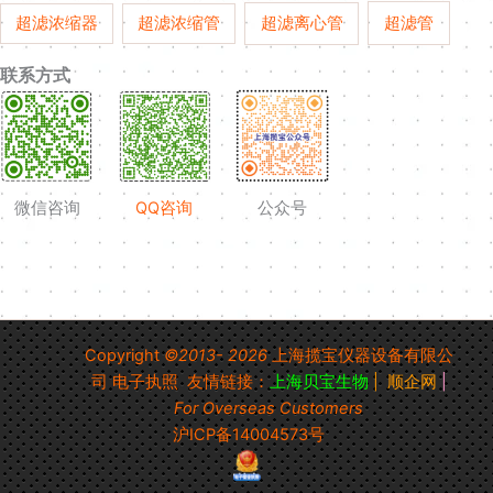
超滤管
超滤浓缩器
超滤浓缩管
超滤离心管
联系方式
微信咨询
QQ咨询
公众号
Copyright
©2013- 2026
上海揽宝仪器设备有限公
司
电子执照
友情链接：
上海贝宝生物
|
顺企网
|
For Overseas Customers
沪ICP备14004573号