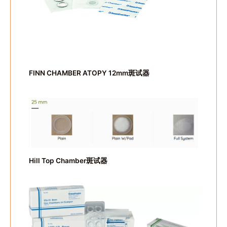
FINN CHAMBER ATOPY 12mm斑试器
Hill Top Chamber斑试器