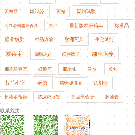
斑试器
斑贴试验
斑帖器
斑贴
春节
最新版欧洲药典
标准品
无血清细胞培养基
欧洲药典
标准物质
生化试剂
样品浓缩
索莱宝
细胞培养
细胞冻存
细胞因子
细胞培养基
耗材
细胞库
细胞株
膜包
药典
芬兰小室
试剂盒
药物标准品
超滤管
超滤浓缩器
超滤浓缩管
超滤离心管
联系方式