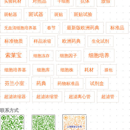
对照品
抗体
放假
实验耗材
干细胞
斑试器
斑贴试验
斑帖器
斑贴
春节
最新版欧洲药典
标准品
无血清细胞培养基
欧洲药典
标准物质
生化试剂
样品浓缩
索莱宝
细胞培养
细胞冻存
细胞因子
细胞培养基
耗材
细胞库
细胞株
膜包
药典
芬兰小室
试剂盒
药物标准品
超滤管
超滤浓缩器
超滤浓缩管
超滤离心管
联系方式